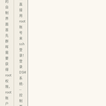
的
直
自
接
制
用
界
root
面
账
首
号
先
来
群
ssh
晖
登
需
录！
要
登
获
录
得
DSM
root
系
权
统-
限，
--
root
控
账
制
户