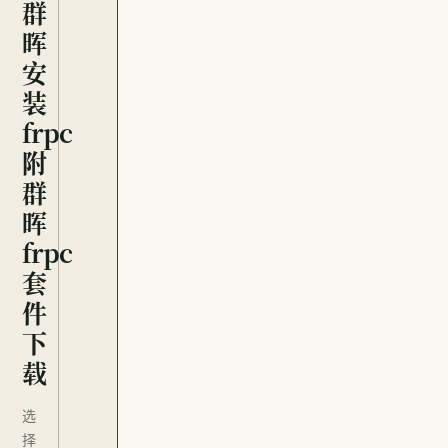
群
晖
安
装
frpc
附
群
晖
frpc
套
件
下
载
选
择