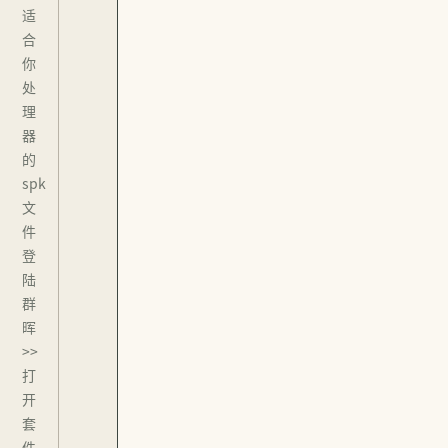
适
合
你
处
理
器
的
spk
文
件
登
陆
群
晖
>>
打
开
套
件