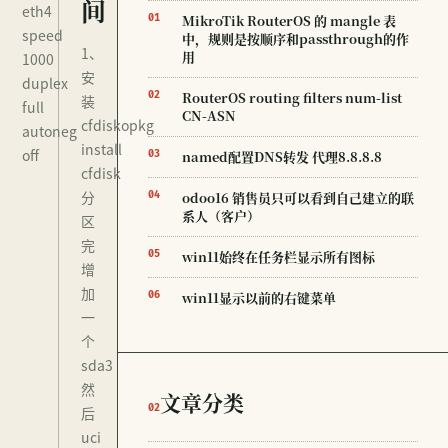
间
eth4
MikroTik RouterOS 的 mangle 表
01
speed
中，规则是按顺序和passthrough的作
1、
用
1000
安
duplex
RouterOS routing filters num-list
02
装
full
CN-ASN
cfdiskopkg
autoneg
install
off
named配置DNS转发 代理8.8.8.8
03
cfdisk
分
odoo16 销售员只可以看到自己建立的联
04
系人（客户）
区
完
win11始终在任务栏显示所有图标
05
增
加
win11显示以前的右键菜单
06
一
个
sda3
然
文章分类
02
后
uci