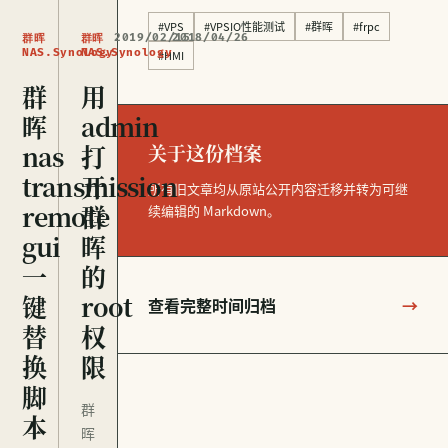
#VPS
#VPSIO性能测试
#群晖
#frpc
2019/02/15
2018/04/26
群晖
群晖
NAS.Synology
NAS.Synology
#HMI
群
用
晖
admin
nas
打
关于这份档案
transmission
开
所有旧文章均从原站公开内容迁移并转为可继
remote
群
续编辑的 Markdown。
gui
晖
一
的
键
root
查看完整时间归档
→
替
权
换
限
脚
群
本
晖