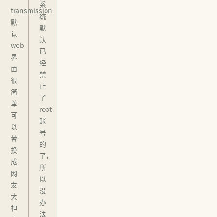
系
transmission
统
默
默
认
认
web
已
界
经
面
禁
很
止
简
了
单
root
可
账
以
号
替
的
换
了，
成
所
网
以
友
没
大
办
神
法