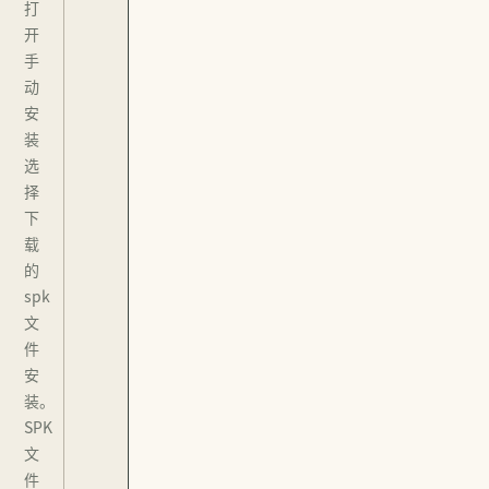
打
开
手
动
安
装
选
择
下
载
的
spk
文
件
安
装。
SPK
文
件