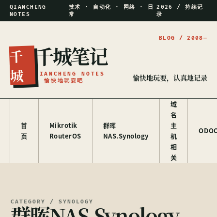
QIANCHENG
技术 · 自动化 · 网络 · 日
2026 / 持续记
NOTES
常
录
千城笔记
千
城
QIANCHENG NOTES
愉快地玩耍，认真地记录
/ 愉快地玩耍吧
域
名
首
Mikrotik
群晖
主
ODO
页
RouterOS
NAS.Synology
机
相
关
CATEGORY / SYNOLOGY
群晖NAS.Synology