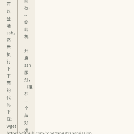
面
可
板-
以
--
登
终
陆
端
ssh。
机-
然
--
后
开
执
启
行
ssh
下
服
下
务，
面
（推
的
荐
代
一
码
个
下
超
载：
好
wget
用
https://github.com/ronggang/transmission-