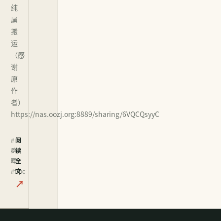
纯
属
搬
运
（感
谢
原
作
者）
https://nas.oozj.org:8889/sharing/6VQCQsyyC
#
阅
群
读
晖
全
#frpc
文
↗