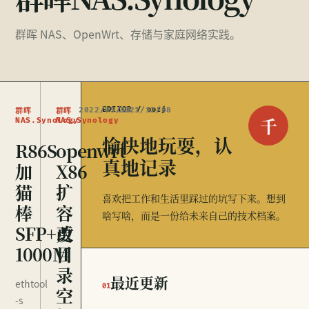
群晖 NAS、OpenWrt、存储与家庭网络实践。
2022/05/15
EDITOR / oozj
2021/12/08
群晖
群晖
千
NAS.Synology
NAS.Synology
愉快地玩耍，认
R86S
openwrt
真地记录
加
X86
猫
扩
喜欢把工作和生活里踩过的坑写下来。想到
棒
容
啥写啥，而是一份给未来自己的技术档案。
SFP+改
更
1000M
目
录
最近更新
ethtool
01
空
-s