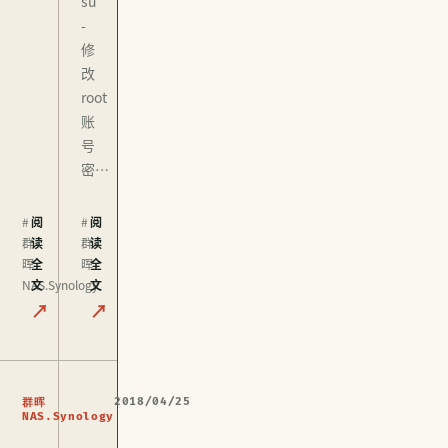
su
-
修
改
root
账
号
密…
#
阅
#
阅
群
读
群
读
晖
全
晖
全
NAS.Synology
文
文
↗
↗
2018/04/25
群晖
NAS.Synology