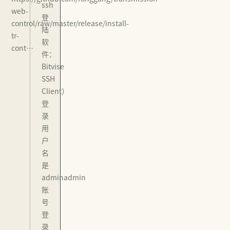
ssh
web-
登
control/raw/master/release/install-
陆
tr-
软
cont…
件：
Bitvise
SSH
Client）
登
录
用
户
名
是
adminadmin
账
号
登
录