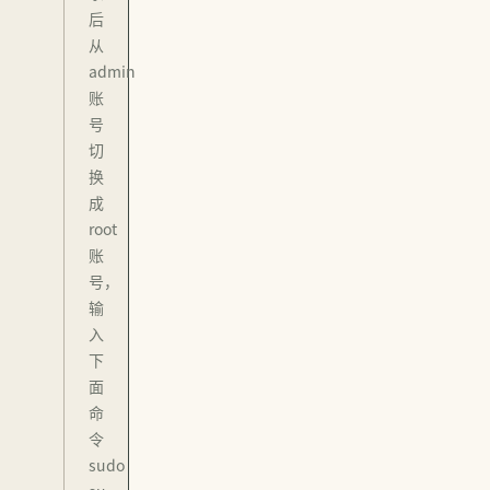
后
从
admin
账
号
切
换
成
root
账
号，
输
入
下
面
命
令
sudo