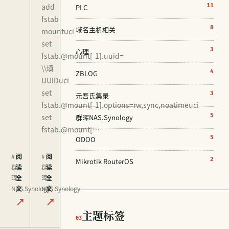
add
11
PLC
fstab
8
域名主机相关
mountuci
set
3
心理
fstab.@mount[-1].uuid=
\\填
4
ZBLOG
UUIDuci
set
3
元吾氏集录
fstab.@mount[-1].options=rw,sync,noatimeuci
set
5
群晖NAS.Synology
fstab.@mount[…
5
ODOO
#
阅
#
阅
2
Mikrotik RouterOS
群
读
群
读
晖
全
晖
全
NAS.Synology
文
NAS.Synology
文
↗
↗
主题标签
03