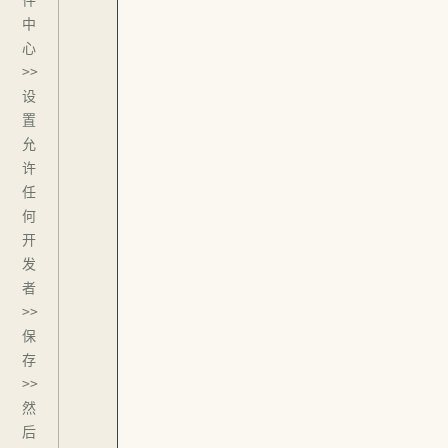
中
心
>>
设
置
允
许
任
何
开
发
者
>>
保
存
>>
然
后