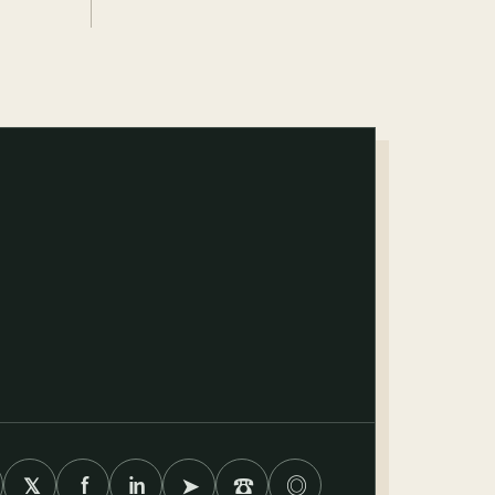
𝕏
f
in
➤
☎
◎