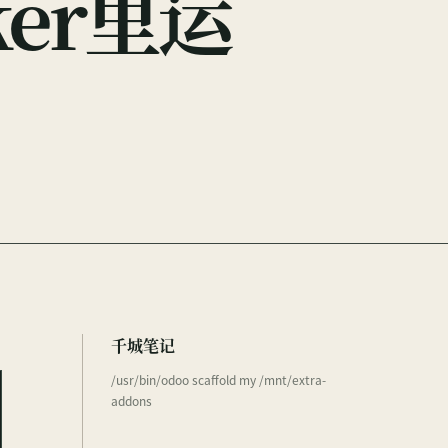
ker里运
千城笔记
/usr/bin/odoo scaffold my /mnt/extra-
addons