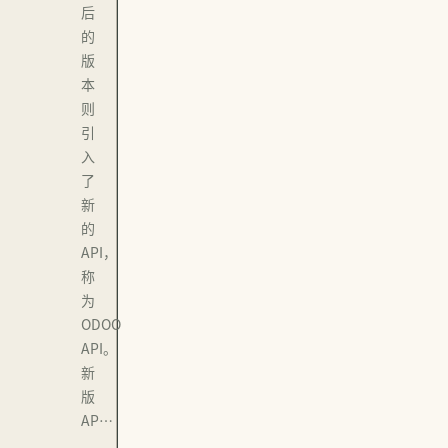
后
的
版
本
则
引
入
了
新
的
API，
称
为
ODOO
API。
新
版
AP…