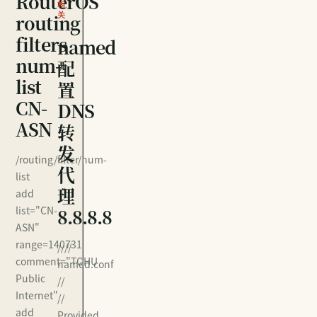
RouterOS
相
routing
关
filters
named
num-
配
list
置
CN-
DNS
ASN
转
发
/routing/filter/num-
代
list
理
add
list="CN-
8.8.8.8
ASN"
range=140731
////
comment="TOHU
named.conf
Public
//
Internet"
//
add
Provided