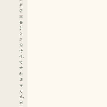
新
版
本
会
引
入
新
的
特
性、
技
术
和
编
程
方
式，
同