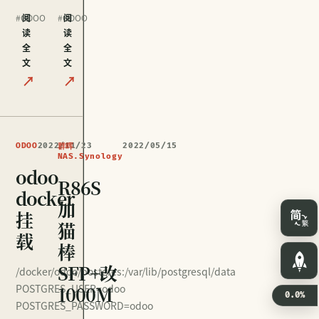
#ODOO
阅
#ODOO
阅
读
读
全
全
文
文
↗
↗
ODOO
2022/11/23
2022/05/15
群晖
NAS.Synology
odoo
R86S
docker
加
挂
猫
载
棒
SFP+改
/docker/odoo/postgres:/var/lib/postgresql/data
POSTGRES_USER=odoo
1000M
0.0%
POSTGRES_PASSWORD=odoo