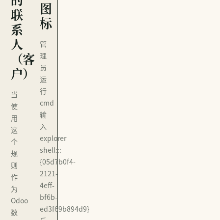
图
联
标
系
人
管
（客
理
员
户）
运
行
当
cmd
使
输
用
入
这
explorer
个
shell:::
规
{05d7b0f4-
则
2121-
作
4eff-
为
bf6b-
Odoo
ed3f69b894d9}
数