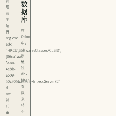
管
数
理
据
员
库
里
运
在
行
Odoo
reg.exe
中，
add
可
"HKCU\Software\Classes\CLSID\
以
{86ca1aa0-
通
34aa-
过
4e8b-
db-
a509-
filter
50c905bae2a2}\InprocServer32"
参
/f
数
/ve
来
然
将
后
不
重