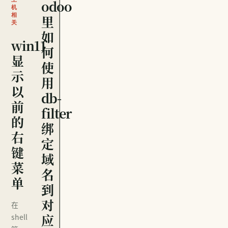
odoo
机
相
里
关
如
win11
何
显
使
示
用
以
db-
前
filter
的
绑
右
定
键
域
菜
名
单
到
对
在
应
shell