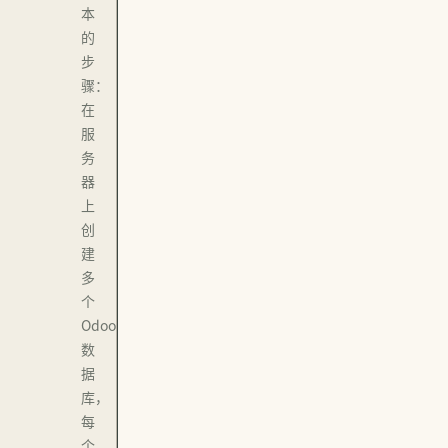
本
的
步
骤：
在
服
务
器
上
创
建
多
个
Odoo
数
据
库，
每
个