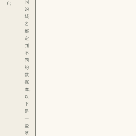
同
启
的
域
名
绑
定
到
不
同
的
数
据
库。
以
下
是
一
些
基