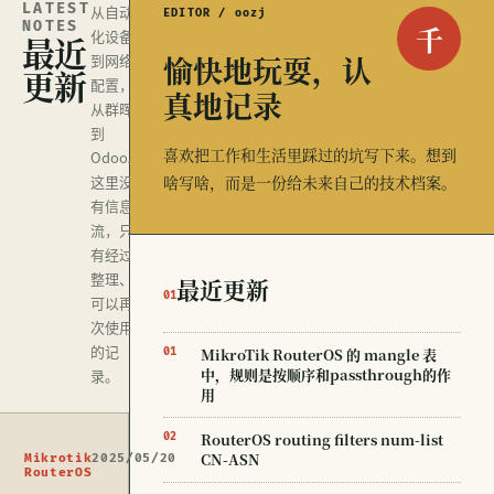
LATEST
从自动
EDITOR / oozj
NOTES
千
化设备
最近
愉快地玩耍，认
到网络
更新
配置，
真地记录
从群晖
到
喜欢把工作和生活里踩过的坑写下来。想到
Odoo。
这里没
啥写啥，而是一份给未来自己的技术档案。
有信息
流，只
有经过
整理、
最近更新
01
可以再
次使用
的记
MikroTik RouterOS 的 mangle 表
01
中，规则是按顺序和passthrough的作
录。
用
RouterOS routing filters num-list
02
CN-ASN
Mikrotik
2025/05/20
RouterOS