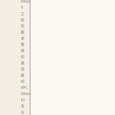
Odoo
9
之
前
的
版
本
使
用
的
是
旧
版
的
API，
Odoo
10
及
以