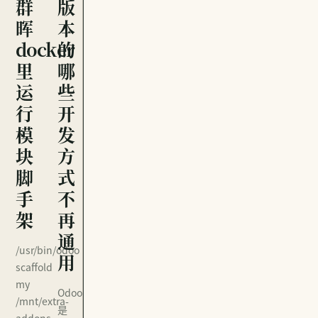
群
版
晖
本
docker
的
里
哪
运
些
行
开
模
发
块
方
脚
式
手
不
架
再
通
/usr/bin/odoo
用
scaffold
my
Odoo
/mnt/extra-
是