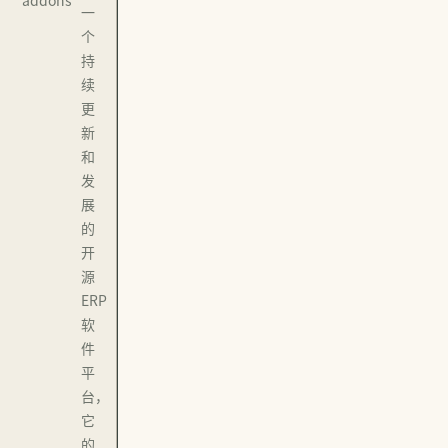
addons
一
个
持
续
更
新
和
发
展
的
开
源
ERP
软
件
平
台，
它
的