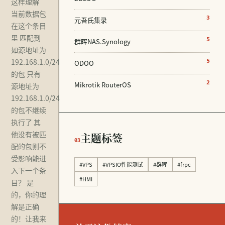
这样理解
当前数据包
3
元吾氏集录
在这个条目
里 匹配到
5
群晖NAS.Synology
如源地址为
192.168.1.0/24
5
ODOO
的包 只有
2
Mikrotik RouterOS
源地址为
192.168.1.0/24
的包不继续
执行了 其
他没有被匹
主题标签
03
配的包则不
受影响能进
#VPS
#VPSIO性能测试
#群晖
#frpc
入下一个条
#HMI
目？ 是
的，你的理
解是正确
的！让我来