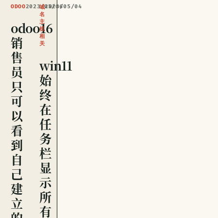
ODOO
2023/05/06
2023/05/04
域
名
主
odoo16
机
相
销
关
售
win11
员
始
只
终
可
在
以
任
看
务
到
栏
自
显
己
示
建
所
立
有
的