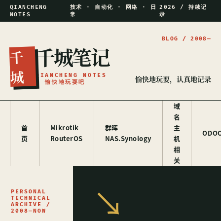
QIANCHENG
技术 · 自动化 · 网络 · 日
2026 / 持续记
NOTES
常
录
千城笔记
千
城
QIANCHENG NOTES
愉快地玩耍，认真地记录
/ 愉快地玩耍吧
域
名
首
Mikrotik
群晖
主
ODO
页
RouterOS
NAS.Synology
机
相
关
PERSONAL
TECHNICAL
ARCHIVE /
2008—NOW