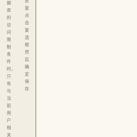
反
据
复
库
点
的
击
访
复
问
选
限
框
制
然
条
后
件
确
时，
定
只
保
有
存
与
当
前
用
户
相
关