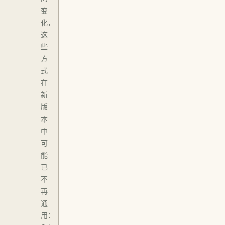
变
化，
这
些
方
式
在
新
版
本
中
可
能
已
不
再
通
用：