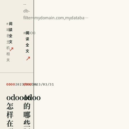
--
db-
filter=mydomain.com,mydataba…
#
阅
域
读
#ODOO
阅
名
全
读
主
文
全
机
↗
文
相
↗
关
ODOO
2023/04/04
ODOO
2023/03/31
odoo16
odoo
怎
的
样
哪
在
些