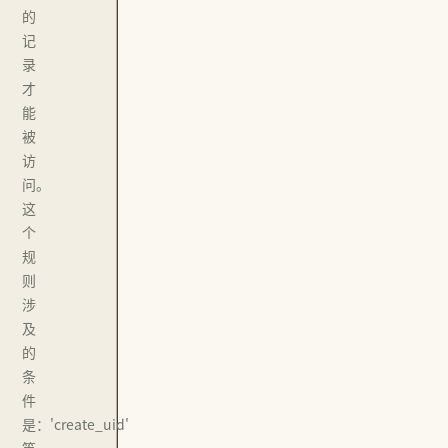
的
记
录
才
能
被
访
问。
这
个
规
则
涉
及
的
条
件
是：'create_uid'