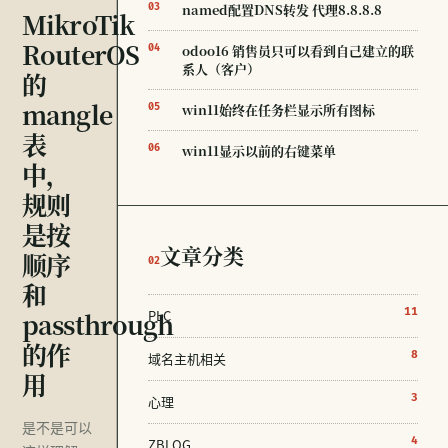
named配置DNS转发 代理8.8.8.8
03
MikroTik
RouterOS
odoo16 销售员只可以看到自己建立的联
04
系人（客户）
的
mangle
win11始终在任务栏显示所有图标
05
表
win11显示以前的右键菜单
06
中，
规则
是按
文章分类
顺序
02
和
11
passthrough
PLC
的作
8
域名主机相关
用
3
心理
是不是可以
4
ZBLOG