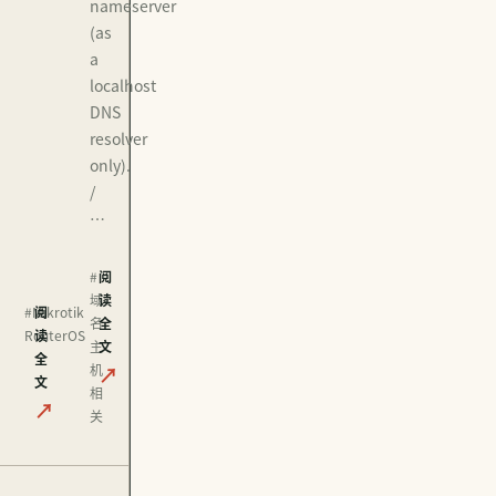
nameserver
(as
a
localhost
DNS
resolver
only).
/
…
#
阅
域
读
#Mikrotik
阅
名
全
RouterOS
读
主
文
全
机
↗
文
相
↗
关