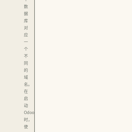
数
据
库
对
应
一
个
不
同
的
域
名。
在
启
动
Odoo
时，
使