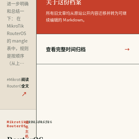
关于这份档案
进一步明确
和总结一
所有旧文章均从原站公开内容迁移并转为可继
下： 在
续编辑的 Markdown。
MikroTik
RouterOS
的 mangle
表中，规则
查看完整时间归档
→
是按顺序
（从上…
#Mikrotik
阅读
RouterOS
全文
↗
Mikrotik
2024/06/16
2024/04/26
域
RouterOS
名
主
机