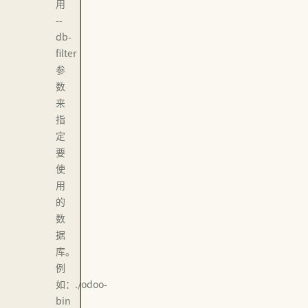
用
--
db-
filter
参
数
来
指
定
要
使
用
的
数
据
库。
例
如：./odoo-
bin