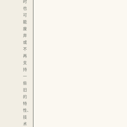
时
也
可
能
废
弃
或
不
再
支
持
一
些
旧
的
特
性、
技
术