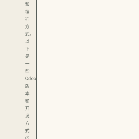
和
编
程
方
式。
以
下
是
一
些
Odoo
版
本
和
开
发
方
式
的