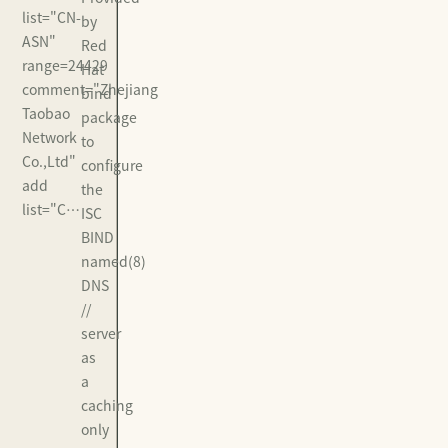
list="CN-
by
ASN"
Red
range=24429
Hat
comment="Zhejiang
bind
Taobao
package
Network
to
Co.,Ltd"
configure
add
the
list="C…
ISC
BIND
named(8)
DNS
//
server
as
a
caching
only