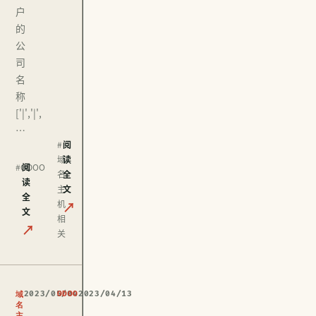
户
的
公
司
名
称
['|','|',
…
#
阅
域
读
#ODOO
阅
名
全
读
主
文
全
机
↗
文
相
↗
关
2023/05/04
ODOO
2023/04/13
域
名
主